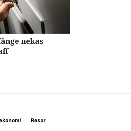
sfånge nekas
aff
tekonomi
Resor
e