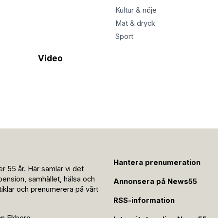
Kultur & nöje
Mat & dryck
Sport
Video
Hantera prenumeration
r 55 år. Här samlar vi det
pension, samhället, hälsa och
Annonsera på News55
rtiklar och prenumerera på vårt
RSS-information
an Ekberg