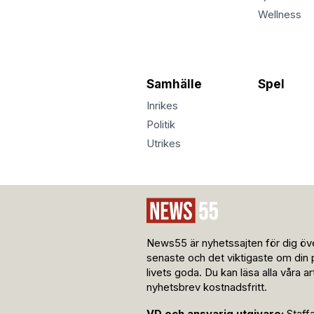
Wellness
Samhälle
Spel
Inrikes
Politik
Utrikes
News55 är nyhetssajten för dig öve
senaste och det viktigaste om din 
livets goda. Du kan läsa alla våra a
nyhetsbrev kostnadsfritt.
VD och ansvarig utgivare:
Staff