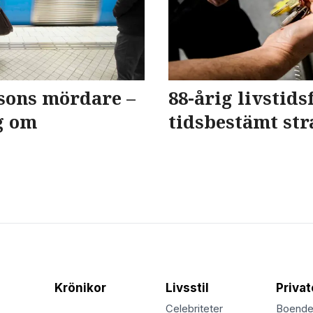
sons mördare –
88-årig livstid
g om
tidsbestämt str
Krönikor
Livsstil
Priva
Celebriteter
Boend