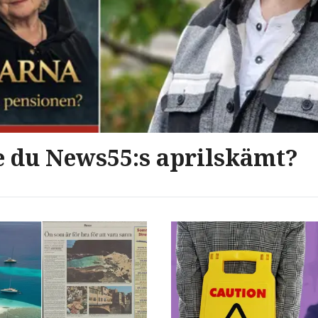
du News55:s aprilskämt?