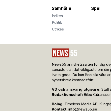
Samhälle
Spel
Inrikes
Politik
Utrikes
News55 är nyhetssajten för dig öve
senaste och det viktigaste om din 
livets goda. Du kan läsa alla våra a
nyhetsbrev kostnadsfritt.
VD och ansvarig utgivare:
Staff
Redaktionschef:
Bilbo Göransso
Bolag:
Timeless Media AB, Kungsga
Kontakt:
info@news55.se