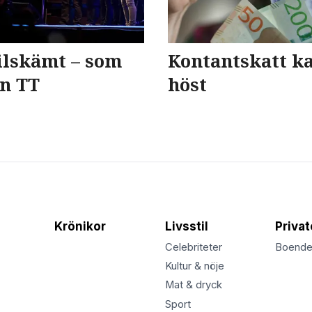
ilskämt – som
Kontantskatt ka
ån TT
höst
Krönikor
Livsstil
Priva
Celebriteter
Boend
Kultur & nöje
Mat & dryck
Sport