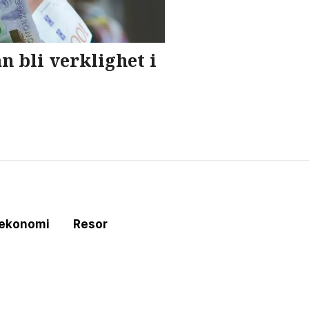
n bli verklighet i
tekonomi
Resor
e