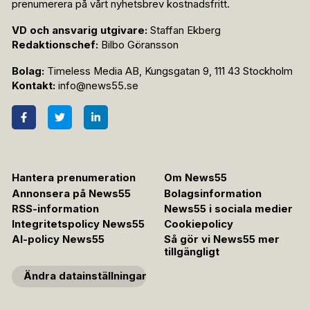
prenumerera på vårt nyhetsbrev kostnadsfritt.
VD och ansvarig utgivare:
Staffan Ekberg
Redaktionschef:
Bilbo Göransson
Bolag:
Timeless Media AB, Kungsgatan 9, 111 43 Stockholm
Kontakt:
info@news55.se
Hantera prenumeration
Om News55
Annonsera på News55
Bolagsinformation
RSS-information
News55 i sociala medier
Integritetspolicy News55
Cookiepolicy
AI-policy News55
Så gör vi News55 mer
tillgängligt
Ändra datainställningar