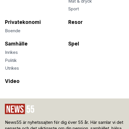
Mat & dryck
Sport
Privatekonomi
Resor
Boende
Samhälle
Spel
Inrikes
Politik
Utrikes
Video
News55 är nyhetssajten för dig över 55 år. Här samlar vi det
senaste och det viktigaste om din pension, samhället, hälsa