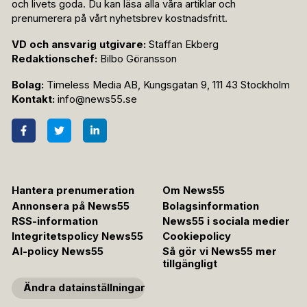
och livets goda. Du kan läsa alla våra artiklar och
prenumerera på vårt nyhetsbrev kostnadsfritt.
VD och ansvarig utgivare:
Staffan Ekberg
Redaktionschef:
Bilbo Göransson
Bolag:
Timeless Media AB, Kungsgatan 9, 111 43 Stockholm
Kontakt:
info@news55.se
Hantera prenumeration
Om News55
Annonsera på News55
Bolagsinformation
RSS-information
News55 i sociala medier
Integritetspolicy News55
Cookiepolicy
AI-policy News55
Så gör vi News55 mer
tillgängligt
Ändra datainställningar