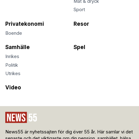
Mat & dryck
Sport
Privatekonomi
Resor
Boende
Samhälle
Spel
Inrikes
Politik
Utrikes
Video
News55 är nyhetssajten för dig över 55 år. Här samlar vi det
senaste och det viktigaste om din pension, samhället, hälsa