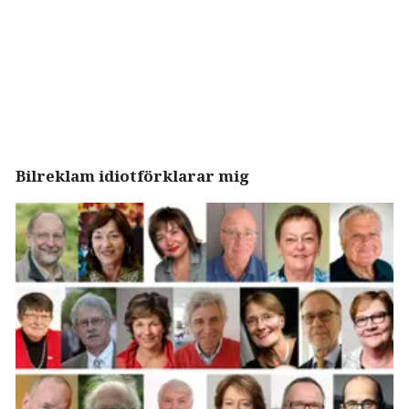
Bilreklam idiotförklarar mig