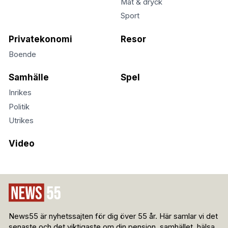
Mat & dryck
Sport
Privatekonomi
Resor
Boende
Samhälle
Spel
Inrikes
Politik
Utrikes
Video
News55 är nyhetssajten för dig över 55 år. Här samlar vi det
senaste och det viktigaste om din pension, samhället, hälsa