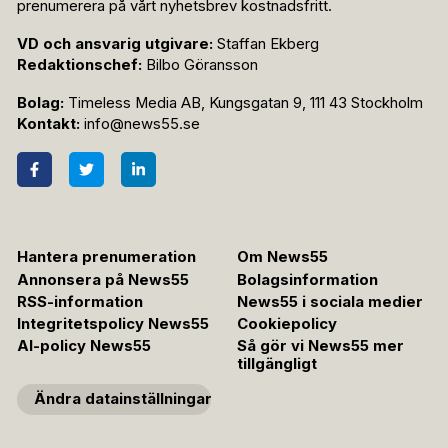
prenumerera på vårt nyhetsbrev kostnadsfritt.
VD och ansvarig utgivare:
Staffan Ekberg
Redaktionschef:
Bilbo Göransson
Bolag:
Timeless Media AB, Kungsgatan 9, 111 43 Stockholm
Kontakt:
info@news55.se
Hantera prenumeration
Om News55
Annonsera på News55
Bolagsinformation
RSS-information
News55 i sociala medier
Integritetspolicy News55
Cookiepolicy
AI-policy News55
Så gör vi News55 mer
tillgängligt
Ändra datainställningar