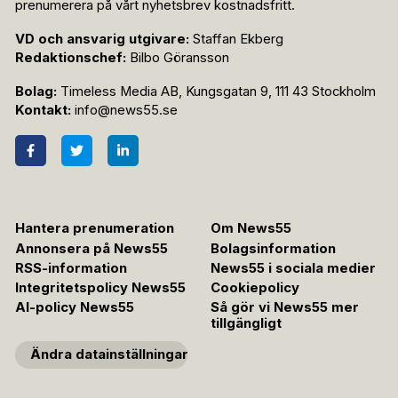
prenumerera på vårt nyhetsbrev kostnadsfritt.
VD och ansvarig utgivare:
Staffan Ekberg
Redaktionschef:
Bilbo Göransson
Bolag:
Timeless Media AB, Kungsgatan 9, 111 43 Stockholm
Kontakt:
info@news55.se
Hantera prenumeration
Om News55
Annonsera på News55
Bolagsinformation
RSS-information
News55 i sociala medier
Integritetspolicy News55
Cookiepolicy
AI-policy News55
Så gör vi News55 mer
tillgängligt
Ändra datainställningar