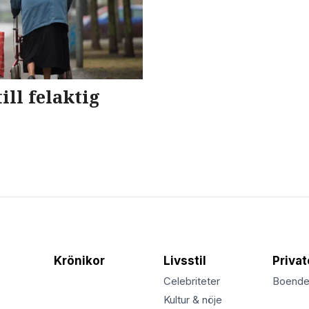
ill felaktig
Krönikor
Livsstil
Priva
Celebriteter
Boend
Kultur & nöje