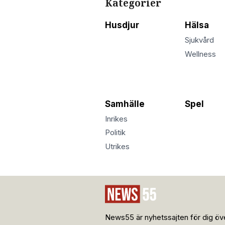
Kategorier
Husdjur
Hälsa
Sjukvård
Wellness
Samhälle
Spel
Inrikes
Politik
Utrikes
News55 är nyhetssajten för dig öve