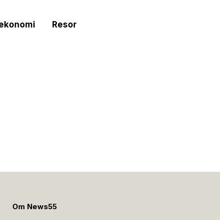
tekonomi
Resor
e
Om News55