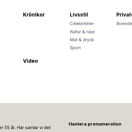
Krönikor
Livsstil
Priva
Celebriteter
Boend
Kultur & nöje
Mat & dryck
Sport
Video
Hantera prenumeration
r 55 år. Här samlar vi det