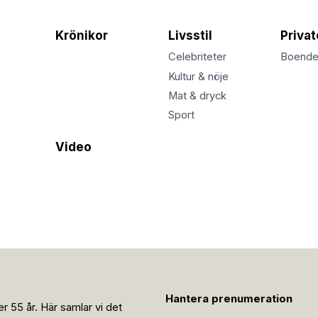
Krönikor
Livsstil
Priva
Celebriteter
Boend
Kultur & nöje
Mat & dryck
Sport
Video
Hantera prenumeration
r 55 år. Här samlar vi det