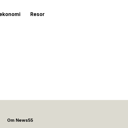
tekonomi
Resor
e
Om News55