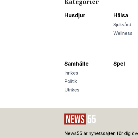
Kategorier
Husdjur
Hälsa
Sjukvård
Wellness
Samhälle
Spel
Inrikes
Politik
Utrikes
News55 är nyhetssajten för dig öve