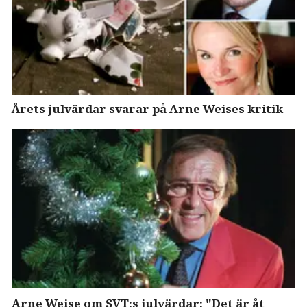
Årets julvärdar svarar på Arne Weises kritik
Arne Weise om SVT:s julvärdar: "Det är åt