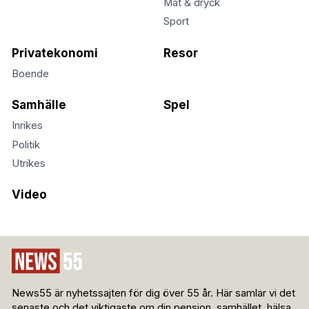
Mat & dryck
Sport
Privatekonomi
Resor
Boende
Samhälle
Spel
Inrikes
Politik
Utrikes
Video
News55 är nyhetssajten för dig över 55 år. Här samlar vi det
senaste och det viktigaste om din pension, samhället, hälsa