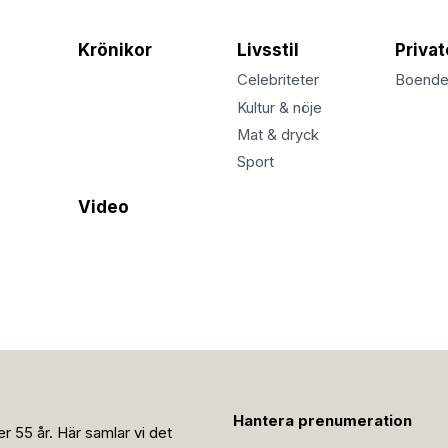
Krönikor
Livsstil
Priva
Celebriteter
Boend
Kultur & nöje
Mat & dryck
Sport
Video
Hantera prenumeration
r 55 år. Här samlar vi det