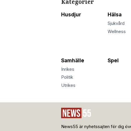
Kategorier
Husdjur
Hälsa
Sjukvård
Wellness
Samhälle
Spel
Inrikes
Politik
Utrikes
News55 är nyhetssajten för dig öve