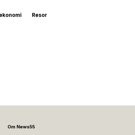
tekonomi
Resor
e
Om News55