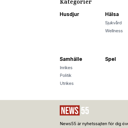
Kategorier
Husdjur
Hälsa
Sjukvård
Wellness
Samhälle
Spel
Inrikes
Politik
Utrikes
News55 är nyhetssajten för dig öve