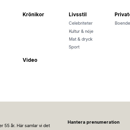
Krönikor
Livsstil
Priva
Celebriteter
Boend
Kultur & nöje
Mat & dryck
Sport
Video
Hantera prenumeration
r 55 år. Här samlar vi det