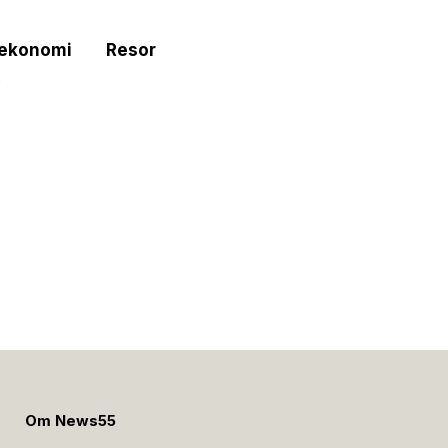
tekonomi
Resor
e
Om News55