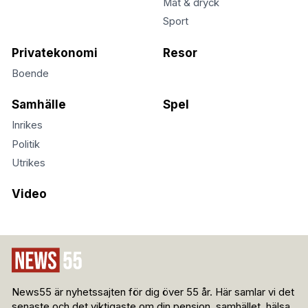
Mat & dryck
Sport
Privatekonomi
Resor
Boende
Samhälle
Spel
Inrikes
Politik
Utrikes
Video
News55 är nyhetssajten för dig över 55 år. Här samlar vi det
senaste och det viktigaste om din pension, samhället, hälsa