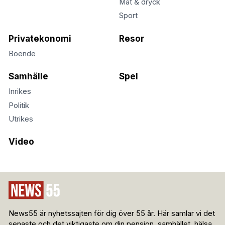
Mat & dryck
Sport
Privatekonomi
Resor
Boende
Samhälle
Spel
Inrikes
Politik
Utrikes
Video
News55 är nyhetssajten för dig över 55 år. Här samlar vi det
senaste och det viktigaste om din pension, samhället, hälsa