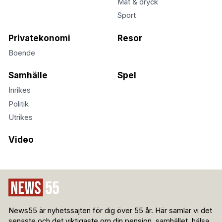
Mat & dryck
Sport
Privatekonomi
Resor
Boende
Samhälle
Spel
Inrikes
Politik
Utrikes
Video
News55 är nyhetssajten för dig över 55 år. Här samlar vi det
senaste och det viktigaste om din pension, samhället, hälsa