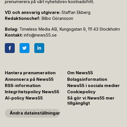
prenumerera på vårt nyhetsbrev kostnadsfritt.
VD och ansvarig utgivare:
Staffan Ekberg
Redaktionschef:
Bilbo Göransson
Bolag:
Timeless Media AB, Kungsgatan 9, 111 43 Stockholm
Kontakt:
info@news55.se
Hantera prenumeration
Om News55
Annonsera på News55
Bolagsinformation
RSS-information
News55 i sociala medier
Integritetspolicy News55
Cookiepolicy
AI-policy News55
Så gör vi News55 mer
tillgängligt
Ändra datainställningar