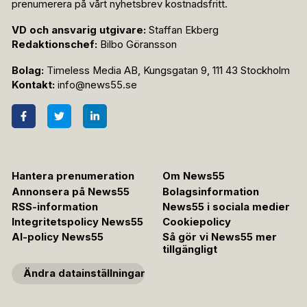
prenumerera på vårt nyhetsbrev kostnadsfritt.
VD och ansvarig utgivare:
Staffan Ekberg
Redaktionschef:
Bilbo Göransson
Bolag:
Timeless Media AB, Kungsgatan 9, 111 43 Stockholm
Kontakt:
info@news55.se
Hantera prenumeration
Om News55
Annonsera på News55
Bolagsinformation
RSS-information
News55 i sociala medier
Integritetspolicy News55
Cookiepolicy
AI-policy News55
Så gör vi News55 mer
tillgängligt
Ändra datainställningar