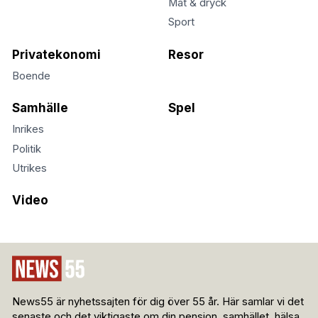
Mat & dryck
Sport
Privatekonomi
Resor
Boende
Samhälle
Spel
Inrikes
Politik
Utrikes
Video
News55 är nyhetssajten för dig över 55 år. Här samlar vi det
senaste och det viktigaste om din pension, samhället, hälsa