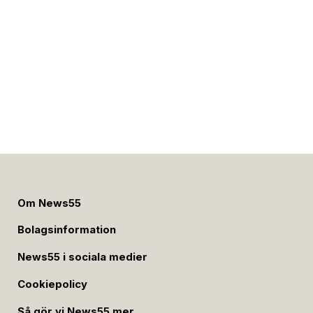
Om News55
Bolagsinformation
News55 i sociala medier
Cookiepolicy
Så gör vi News55 mer