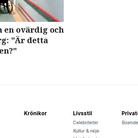
 en ovärdig och
g: "Är detta
en?"
Krönikor
Livsstil
Priva
Celebriteter
Boend
Kultur & nöje