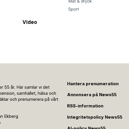
Mat & dryck
Sport
Video
Hantera prenumeration
r 55 år. Här samlar vi det
pension, samhället, hälsa och
Annonsera på News55
rtiklar och prenumerera på vårt
RSS-information
an Ekberg
Integritetspolicy News55
n
AI-policy News55