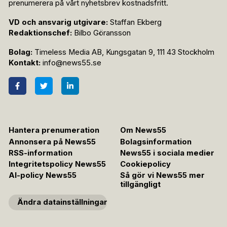
prenumerera på vårt nyhetsbrev kostnadsfritt.
VD och ansvarig utgivare:
Staffan Ekberg
Redaktionschef:
Bilbo Göransson
Bolag:
Timeless Media AB, Kungsgatan 9, 111 43 Stockholm
Kontakt:
info@news55.se
Hantera prenumeration
Om News55
Annonsera på News55
Bolagsinformation
RSS-information
News55 i sociala medier
Integritetspolicy News55
Cookiepolicy
AI-policy News55
Så gör vi News55 mer
tillgängligt
Ändra datainställningar