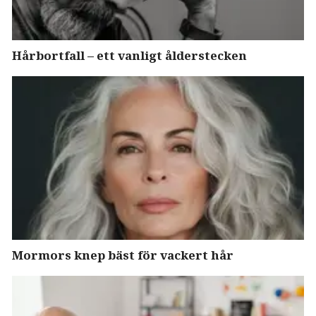
Hårbortfall – ett vanligt ålderstecken
Mormors knep bäst för vackert hår