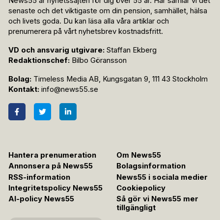
News55 är nyhetssajten för dig över 55 år. Här samlar vi det
senaste och det viktigaste om din pension, samhället, hälsa
och livets goda. Du kan läsa alla våra artiklar och
prenumerera på vårt nyhetsbrev kostnadsfritt.
VD och ansvarig utgivare:
Staffan Ekberg
Redaktionschef:
Bilbo Göransson
Bolag:
Timeless Media AB, Kungsgatan 9, 111 43 Stockholm
Kontakt:
info@news55.se
Hantera prenumeration
Om News55
Annonsera på News55
Bolagsinformation
RSS-information
News55 i sociala medier
Integritetspolicy News55
Cookiepolicy
AI-policy News55
Så gör vi News55 mer
tillgängligt