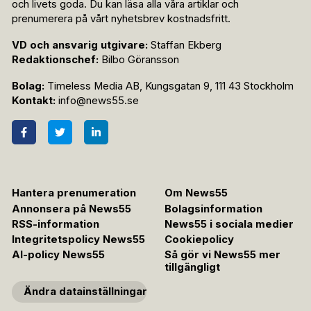
och livets goda. Du kan läsa alla våra artiklar och
prenumerera på vårt nyhetsbrev kostnadsfritt.
VD och ansvarig utgivare:
Staffan Ekberg
Redaktionschef:
Bilbo Göransson
Bolag:
Timeless Media AB, Kungsgatan 9, 111 43 Stockholm
Kontakt:
info@news55.se
Hantera prenumeration
Om News55
Annonsera på News55
Bolagsinformation
RSS-information
News55 i sociala medier
Integritetspolicy News55
Cookiepolicy
AI-policy News55
Så gör vi News55 mer
tillgängligt
Ändra datainställningar