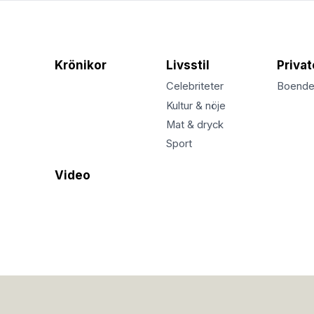
Krönikor
Livsstil
Priva
Celebriteter
Boend
Kultur & nöje
Mat & dryck
Sport
Video