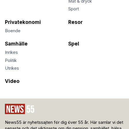
Mat & dryck
Sport
Privatekonomi
Resor
Boende
Samhälle
Spel
Inrikes
Politik
Utrikes
Video
News55 är nyhetssajten för dig över 55 år. Här samlar vi det
senaste och det viktigaste om din pension, samhället, hälsa