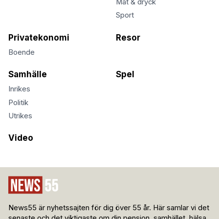
Mat & dryck
Sport
Privatekonomi
Resor
Boende
Samhälle
Spel
Inrikes
Politik
Utrikes
Video
News55 är nyhetssajten för dig över 55 år. Här samlar vi det
senaste och det viktigaste om din pension, samhället, hälsa