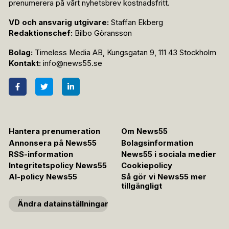
prenumerera på vårt nyhetsbrev kostnadsfritt.
VD och ansvarig utgivare:
Staffan Ekberg
Redaktionschef:
Bilbo Göransson
Bolag:
Timeless Media AB, Kungsgatan 9, 111 43 Stockholm
Kontakt:
info@news55.se
Hantera prenumeration
Om News55
Annonsera på News55
Bolagsinformation
RSS-information
News55 i sociala medier
Integritetspolicy News55
Cookiepolicy
AI-policy News55
Så gör vi News55 mer
tillgängligt
Ändra datainställningar