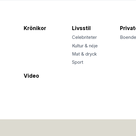
Krönikor
Livsstil
Priva
Celebriteter
Boend
Kultur & nöje
Mat & dryck
Sport
Video