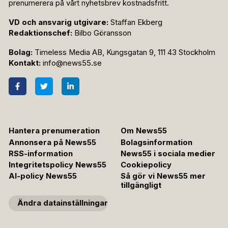
prenumerera på vårt nyhetsbrev kostnadsfritt.
VD och ansvarig utgivare:
Staffan Ekberg
Redaktionschef:
Bilbo Göransson
Bolag:
Timeless Media AB, Kungsgatan 9, 111 43 Stockholm
Kontakt:
info@news55.se
Hantera prenumeration
Om News55
Annonsera på News55
Bolagsinformation
RSS-information
News55 i sociala medier
Integritetspolicy News55
Cookiepolicy
AI-policy News55
Så gör vi News55 mer
tillgängligt
Ändra datainställningar