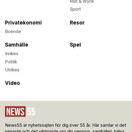
Mat & dryck
Sport
Privatekonomi
Resor
Boende
Samhälle
Spel
Inrikes
Politik
Utrikes
Video
News55 är nyhetssajten för dig över 55 år. Här samlar vi det
senaste och det viktigaste om din pension, samhället, hälsa