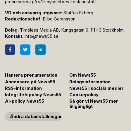
prenumerera på vårt nyhetsbrev kostnadsfritt.
VD och ansvarig utgivare:
Staffan Ekberg
Redaktionschef:
Bilbo Göransson
Bolag:
Timeless Media AB, Kungsgatan 9, 111 43 Stockholm
Kontakt:
info@news55.se
Hantera prenumeration
Om News55
Annonsera på News55
Bolagsinformation
RSS-information
News55 i sociala medier
Integritetspolicy News55
Cookiepolicy
AI-policy News55
Så gör vi News55 mer
tillgängligt
Ändra datainställningar