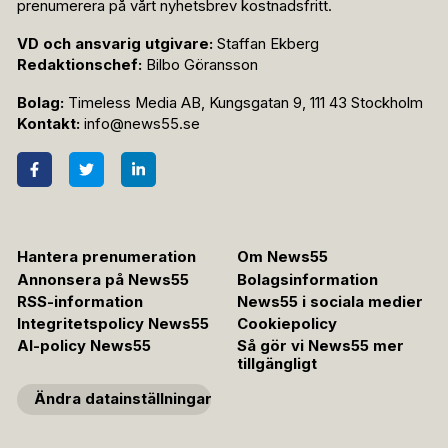
prenumerera på vårt nyhetsbrev kostnadsfritt.
VD och ansvarig utgivare:
Staffan Ekberg
Redaktionschef:
Bilbo Göransson
Bolag:
Timeless Media AB, Kungsgatan 9, 111 43 Stockholm
Kontakt:
info@news55.se
Hantera prenumeration
Om News55
Annonsera på News55
Bolagsinformation
RSS-information
News55 i sociala medier
Integritetspolicy News55
Cookiepolicy
AI-policy News55
Så gör vi News55 mer
tillgängligt
Ändra datainställningar