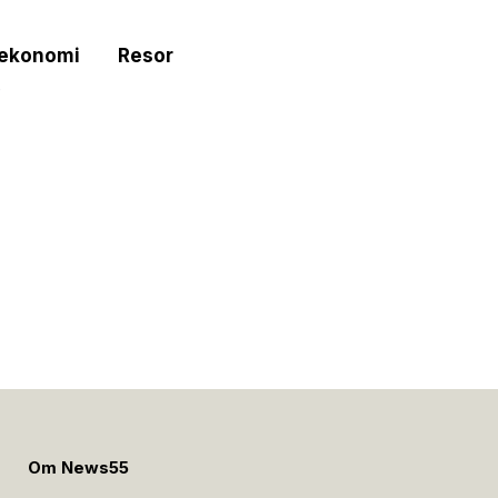
tekonomi
Resor
e
Om News55