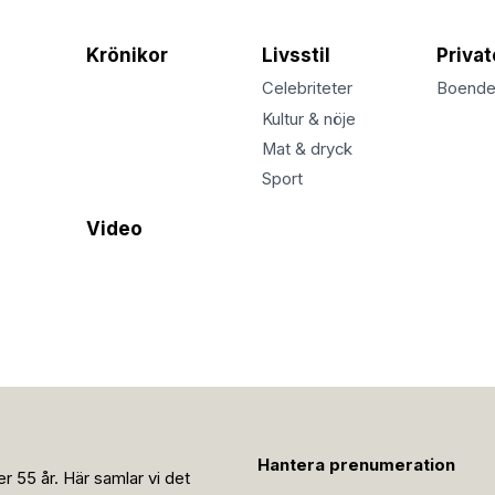
Krönikor
Livsstil
Priva
Celebriteter
Boend
Kultur & nöje
Mat & dryck
Sport
Video
Hantera prenumeration
r 55 år. Här samlar vi det