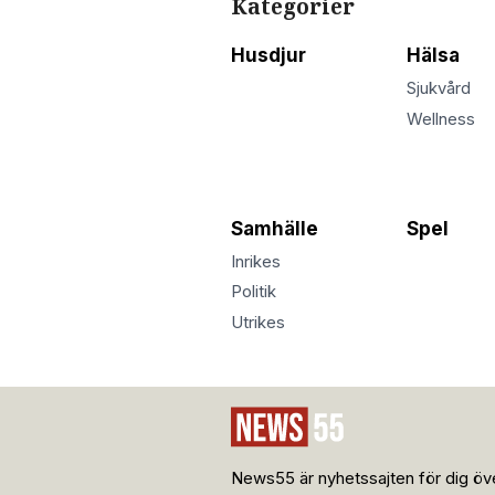
Kategorier
Husdjur
Hälsa
Sjukvård
Wellness
Samhälle
Spel
Inrikes
Politik
Utrikes
News55 är nyhetssajten för dig öve