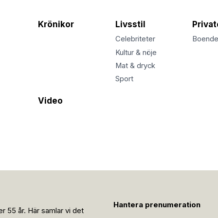
Krönikor
Livsstil
Priva
Celebriteter
Boend
Kultur & nöje
Mat & dryck
Sport
Video
Hantera prenumeration
r 55 år. Här samlar vi det