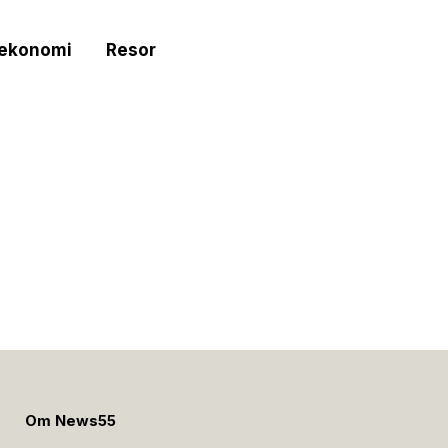
tekonomi
Resor
e
Om News55