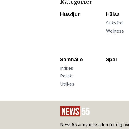
Kategorier
Husdjur
Hälsa
Sjukvård
Wellness
Samhälle
Spel
Inrikes
Politik
Utrikes
News55 är nyhetssajten för dig öve