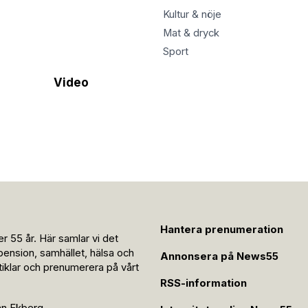
Kultur & nöje
Mat & dryck
Sport
Video
Hantera prenumeration
r 55 år. Här samlar vi det
pension, samhället, hälsa och
Annonsera på News55
rtiklar och prenumerera på vårt
RSS-information
an Ekberg