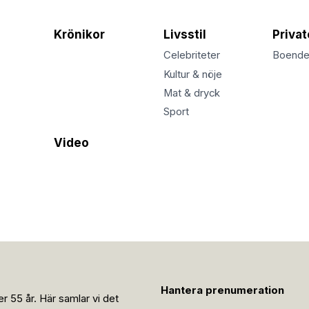
Krönikor
Livsstil
Priva
Celebriteter
Boend
Kultur & nöje
Mat & dryck
Sport
Video
Hantera prenumeration
r 55 år. Här samlar vi det