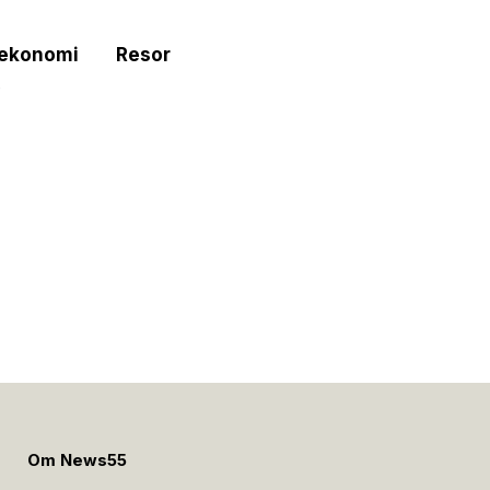
tekonomi
Resor
e
Om News55