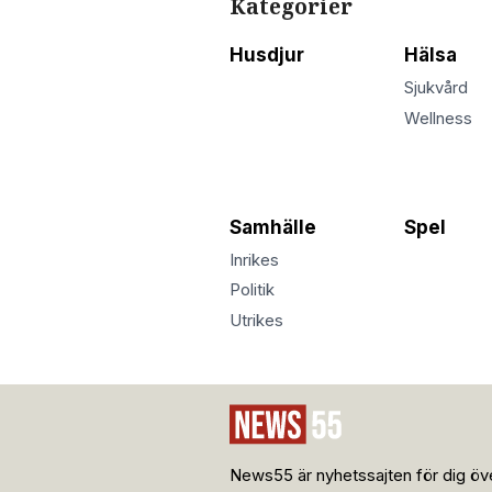
Kategorier
Husdjur
Hälsa
Sjukvård
Wellness
Samhälle
Spel
Inrikes
Politik
Utrikes
News55 är nyhetssajten för dig öve