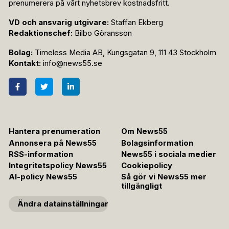
prenumerera på vårt nyhetsbrev kostnadsfritt.
VD och ansvarig utgivare:
Staffan Ekberg
Redaktionschef:
Bilbo Göransson
Bolag:
Timeless Media AB, Kungsgatan 9, 111 43 Stockholm
Kontakt:
info@news55.se
Hantera prenumeration
Om News55
Annonsera på News55
Bolagsinformation
RSS-information
News55 i sociala medier
Integritetspolicy News55
Cookiepolicy
AI-policy News55
Så gör vi News55 mer
tillgängligt
Ändra datainställningar