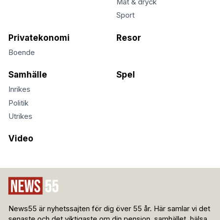
Mat & dryck
Sport
Privatekonomi
Resor
Boende
Samhälle
Spel
Inrikes
Politik
Utrikes
Video
News55 är nyhetssajten för dig över 55 år. Här samlar vi det
senaste och det viktigaste om din pension, samhället, hälsa