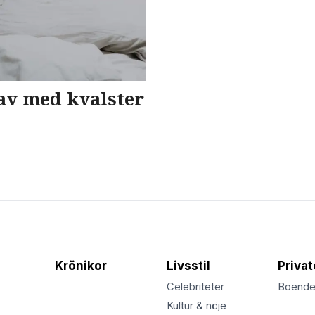
u av med kvalster
Krönikor
Livsstil
Priva
Celebriteter
Boend
Kultur & nöje