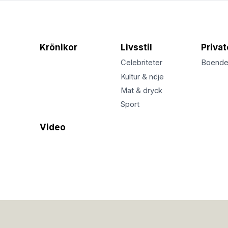
Krönikor
Livsstil
Priva
Celebriteter
Boend
Kultur & nöje
Mat & dryck
Sport
Video