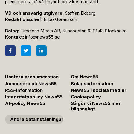
prenumerera på vårt nyhetsbrev kostnadsfritt.
VD och ansvarig utgivare:
Staffan Ekberg
Redaktionschef:
Bilbo Göransson
Bolag:
Timeless Media AB, Kungsgatan 9, 111 43 Stockholm
Kontakt:
info@news55.se
Hantera prenumeration
Om News55
Annonsera på News55
Bolagsinformation
RSS-information
News55 i sociala medier
Integritetspolicy News55
Cookiepolicy
AI-policy News55
Så gör vi News55 mer
tillgängligt
Ändra datainställningar