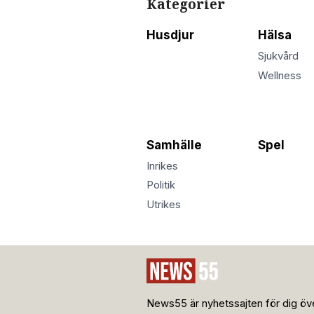
Kategorier
Husdjur
Hälsa
Sjukvård
Wellness
Samhälle
Spel
Inrikes
Politik
Utrikes
News55 är nyhetssajten för dig öve