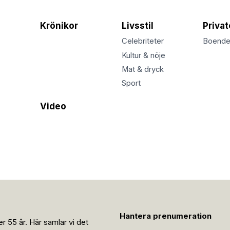
Krönikor
Livsstil
Priva
Celebriteter
Boend
Kultur & nöje
Mat & dryck
Sport
Video
Hantera prenumeration
r 55 år. Här samlar vi det