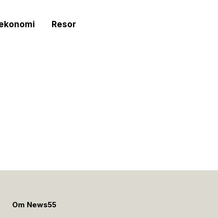
tekonomi
Resor
e
Om News55