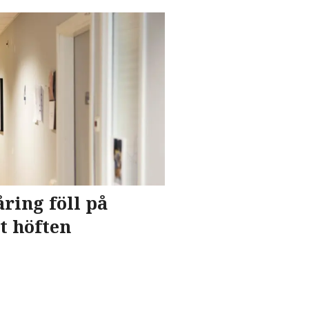
ring föll på
t höften