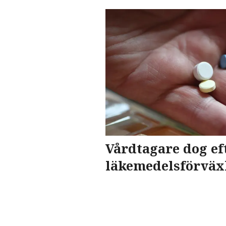
Vårdtagare dog ef
läkemedelsförväx