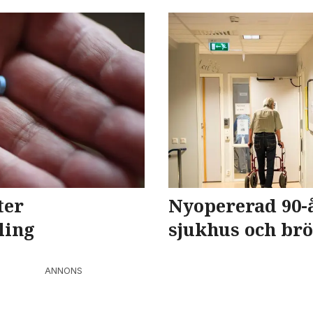
ter
Nyopererad 90-å
ling
sjukhus och brö
ANNONS