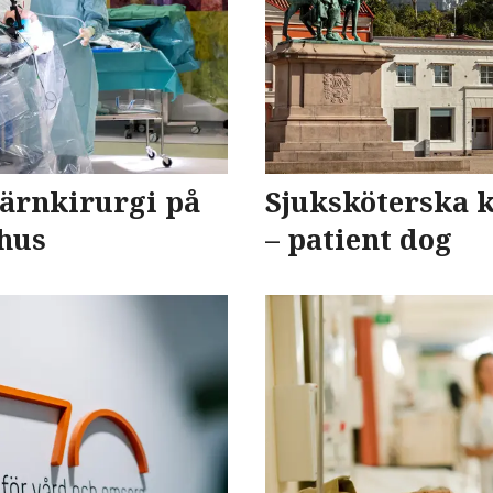
hjärnkirurgi på
Sjuksköterska 
khus
– patient dog