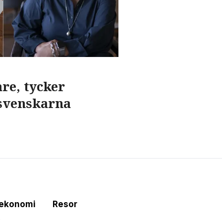
re, tycker
 svenskarna
tekonomi
Resor
e