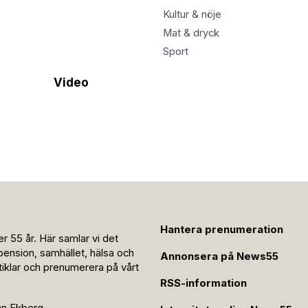
Kultur & nöje
Mat & dryck
Sport
Video
Hantera prenumeration
r 55 år. Här samlar vi det
pension, samhället, hälsa och
Annonsera på News55
rtiklar och prenumerera på vårt
RSS-information
an Ekberg