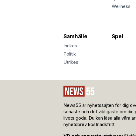
Wellness
Samhälle
Spel
Inrikes
Politik
Utrikes
News55 är nyhetssajten för dig öve
senaste och det viktigaste om din 
livets goda. Du kan läsa alla våra a
nyhetsbrev kostnadsfritt.
VD och ansvarig utgivare:
Staff