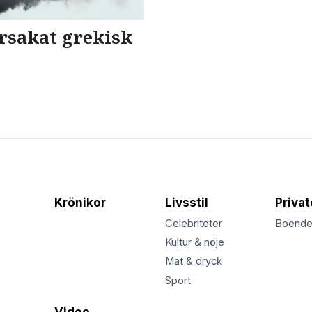
rsakat grekisk
Krönikor
Livsstil
Priva
Celebriteter
Boend
Kultur & nöje
Mat & dryck
Sport
Video