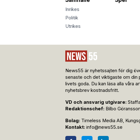
Inrikes
Politik
Utrikes
News55 är nyhetssajten för dig öve
senaste och det viktigaste om din 
livets goda. Du kan läsa alla våra a
nyhetsbrev kostnadsfritt.
VD och ansvarig utgivare:
Staff
Redaktionschef:
Bilbo Göransso
Bolag:
Timeless Media AB, Kungsga
Kontakt:
info@news55.se