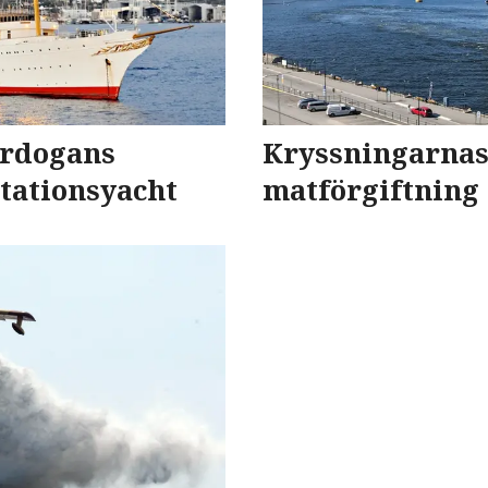
Erdogans
Kryssningarnas
tationsyacht
matförgiftning