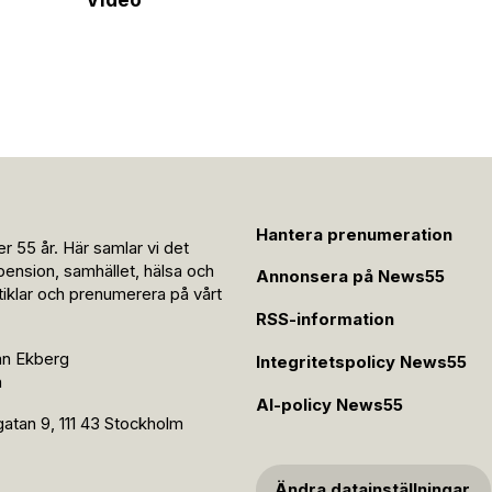
Hantera prenumeration
r 55 år. Här samlar vi det
pension, samhället, hälsa och
Annonsera på News55
rtiklar och prenumerera på vårt
RSS-information
an Ekberg
Integritetspolicy News55
n
AI-policy News55
tan 9, 111 43 Stockholm
Ändra datainställningar