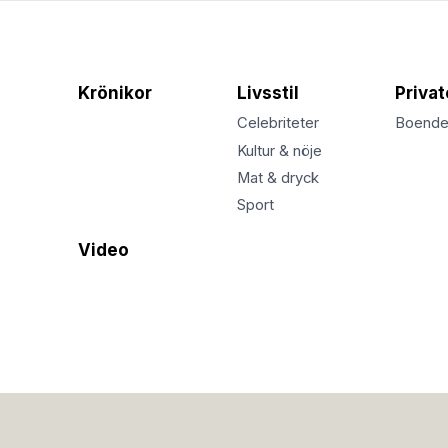
Krönikor
Livsstil
Priva
Celebriteter
Boend
Kultur & nöje
Mat & dryck
Sport
Video